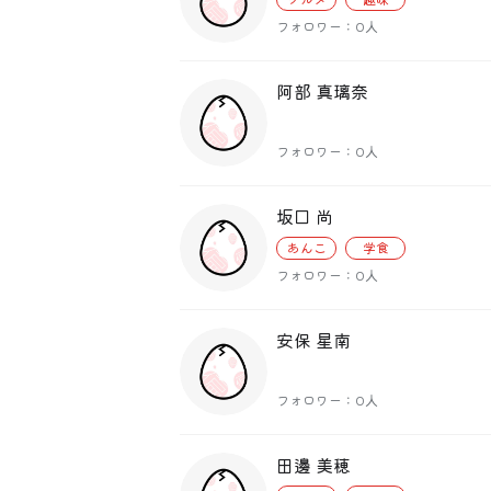
フォロワー：0人
阿部 真璃奈
フォロワー：0人
坂口 尚
あんこ
学食
フォロワー：0人
安保 星南
フォロワー：0人
田邊 美穂