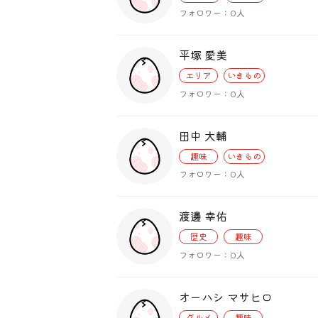
フォロワー：0人
平塚 愛美
エリア
いきもの
フォロワー：0人
田中 大輔
趣味
いきもの
フォロワー：0人
渡邊 幸佑
歴史
趣味
フォロワー：0人
オーハシ マサヒロ
グルメ
趣味