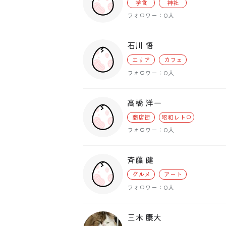
学食
神社
フォロワー：0人
石川 悟
エリア
カフェ
フォロワー：0人
高橋 洋一
商店街
昭和レトロ
フォロワー：0人
斉藤 健
グルメ
アート
フォロワー：0人
三木 康大