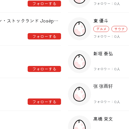
偏愛コミュニティ
フォローする
フォロワー：0人
投稿
Watson Stokland ワトソン・ストックランド Joséphine ジョセフィン
東 優斗
偏愛記事
グルメ
サウナ
フォローする
フォロワー：0人
偏愛人
偏愛スポット
新垣 泰弘
フォローする
フォロワー：0人
张 张雨轩
フォローする
フォロワー：0人
髙橋 栄文