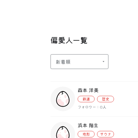
偏愛人一覧
森本 洋美
鉄道
歴史
フォロワー：0人
浜本 階生
地形
サウナ