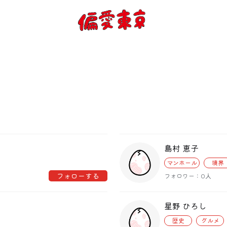
コンセプト
使い方
ログイン
会員登録
島村 恵子
マンホール
境界
お知らせ
フォローする
フォロワー：0人
星野 ひろし
トップ
歴史
グルメ