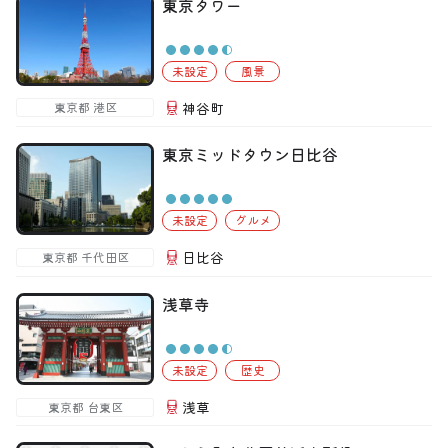
東京タワー
未設定
風景
神谷町
東京都 港区
東京ミッドタウン日比谷
未設定
グルメ
日比谷
東京都 千代田区
浅草寺
未設定
歴史
浅草
東京都 台東区