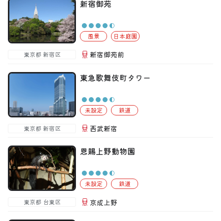
新宿御苑
風景
日本庭園
新宿御苑前
東京都 新宿区
東急歌舞伎町タワー
未設定
鉄道
西武新宿
東京都 新宿区
恩賜上野動物園
未設定
鉄道
京成上野
東京都 台東区