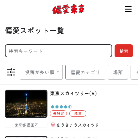
コンセプト
偏愛スポット一覧
使い方
検索
ログイン
偏愛カテゴリ
場所
会員登録
東京スカイツリー(R)
お知らせ
未設定
風景
とうきょうスカイツリー
東京都 墨田区