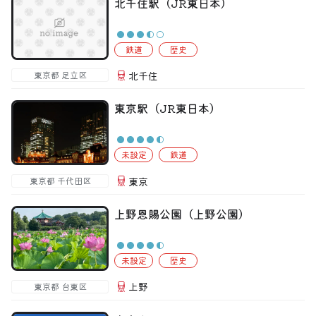
北千住駅（JR東日本）
トップ
偏愛コミュニティ
鉄道
歴史
投稿
北千住
東京都 足立区
偏愛記事
東京駅（JR東日本）
偏愛人
未設定
鉄道
偏愛スポット
東京
東京都 千代田区
上野恩賜公園（上野公園）
未設定
歴史
上野
東京都 台東区