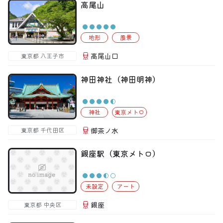
高尾山
地形
風景
高尾山口
東京都 八王子市
神田神社（神田明神）
神社
東京メトロ
御茶ノ水
東京都 千代田区
銀座駅（東京メトロ）
未設定
アート
銀座
東京都 中央区