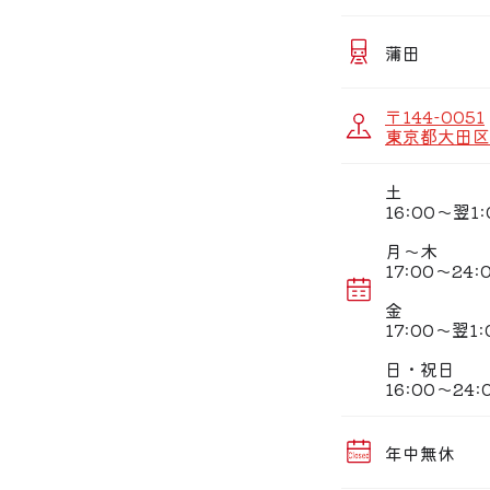
海鮮や串焼きを始
コースでは、自慢
ドリンクも定番の
蒲田
様々なシーンでご
■2時間飲み放題
〒144-0051
夢コース(全8品) 
東京都大田区西
舞コース(全9品) 5
幸コース(全8品) 
蒲田店限定のコー
土
16:00〜翌1:
■席情報■
古民家風の掘りご
月〜木
2名様からご案内
17:00〜24:
大型宴会向け個室
金
17:00〜翌1:
日・祝日
16:00〜24:
年中無休