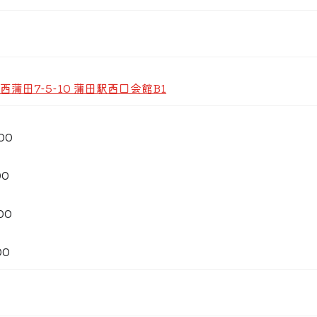
め、創作和食など多彩な料理を取り揃えております！
の季節食材を使ったお料理や人気メニューが楽しめるプランに
ビールやハイボール、カクテル・焼酎・日本酒と充実のライン
利用頂けます！
付きご宴会コース■
4,000円
蒲田7-5-10 蒲田駅西口会館B1
,000円
6,000円
スプランや単品の飲み放題もご用意しております。
00
たつ式個室を多数完備。
可能。少人数様での飲み会やカジュアルなデート利用に！
00
も多数完備！最大60名様までのご利用を承っております！
00
00