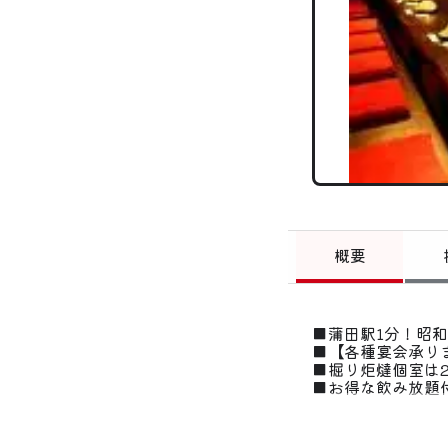
概要
■蒲田駅1分！昭
■【各種宴会承り
■掘り炬燵個室は2
■お得な飲み放題
■宴会のご予約承
旬の食材を厳選し