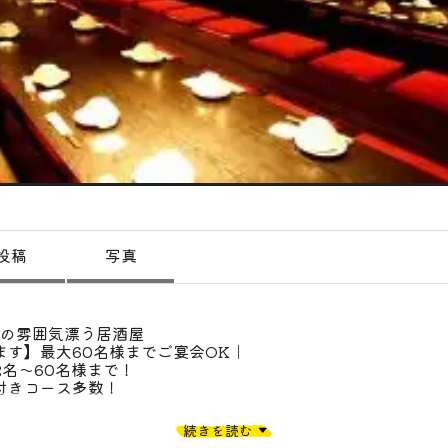
偏愛コミュニティ
投稿
偏愛記事
偏愛人
偏愛スポット
投稿
写真
和の雰囲気漂う居酒屋
ます】最大60名様までご宴会OK｜
名〜60名様まで！
付きコース多数！
ります■
続きを読む
て仕入れ、居酒屋ならではの逸品にてご提供。