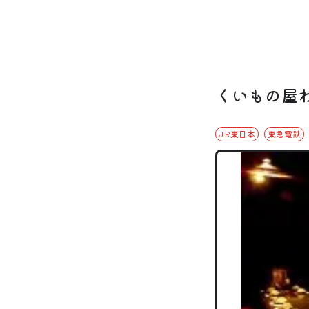
くいもの屋わ
JR東日本
東急電鉄