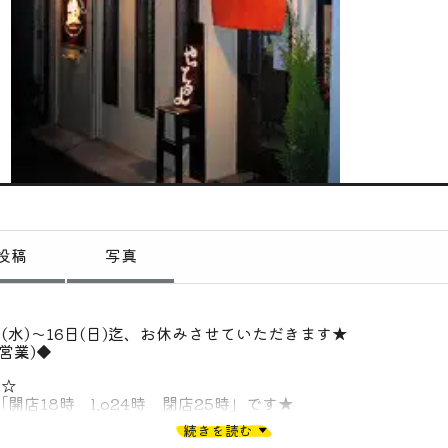
偏愛コミュニティ
投稿
偏愛記事
偏愛人
偏愛スポット
投稿
写真
2日(水)〜16日(日)迄、お休みさせていただきます★
営業)◆
す☆
開店18時 l.o24時 閉店25時」です★
す◇
続きを読む
、ランチタイムもフルメニューで営業します☆