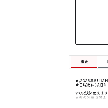
概要
★,2026年8月1
◆日曜定休(祝日は
☆QR決済使えま
★夜の営業時間は「
◇「終日禁煙」で
☆土曜日と祝日は