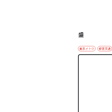
盛
東京メトロ
都営交通