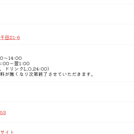
的にしょうゆラーメン。背油の量で、あっさり・中間・こって
ュー、ぷよぷよ味付半熟卵、香ばし〜いのりも、トッピングで
とお得ですヨ★
田21-6
0〜14:00
:00〜翌1:00
00、ドリンクL.O.24:00）
料が無くなり次第終了させていただきます。
353
サイト