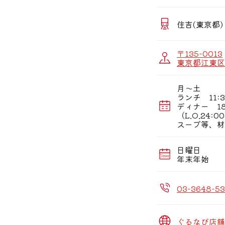
★メニューは基本
巻きバラチャーシ
スペシャルにする
住吉(東京都)
〒135-0013
東京都江東区千
月〜土
ランチ 11:3
ディナー 18
（L.O.24:
スープ等、材
日曜日
年末年始
03-3648-5
ぐるなび店舗