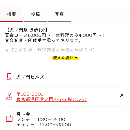
トップ
概要
投稿
写真
偏愛コミュニティ
【虎ノ門駅 徒歩1分】
投稿
宴会コース6,000円〜 お料理のみ4,000円〜！
宴会個室・団体受付承っております。
偏愛記事
★【忘新年会、歓送迎会のお得のお知らせ】
偏愛人
※幹事様必見！！本格会席料理の宴会コース割引キャン
続きを読む
ペーン！！
すべての宴会コース１０％割引！！
偏愛スポット
【個室について】
※宴会コース優先に堀こたつの個室のご案内となります
虎ノ門ヒルズ
【宴会料理について】
※宴会コースの料理は全て個別盛りの提供。鍋コースの
〒105-0001
鍋もひとつずつ提供です！！
東京都港区虎ノ門2-5-5 桜ビルB1
【店内の感染症予防の徹底】
※店内換気、消毒除菌徹底、
月〜金
※長時間の会食を避ける為、お席予約は２時間制です。
ランチ 11:20〜14:00
ディナー 17:00〜22:00
★【貸し切り予約ご希望の場合】