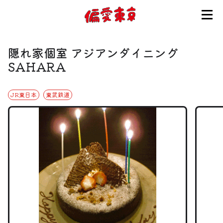
コンセプト
隠れ家個室 アジアンダイニング
使い方
SAHARA
JR東日本
東武鉄道
ログイン
会員登録
お知らせ