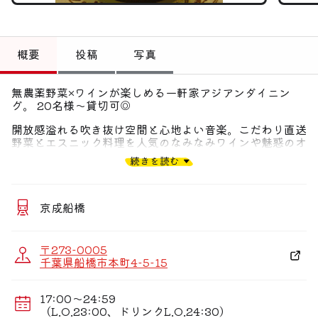
トップ
偏愛コミュニティ
概要
投稿
写真
投稿
無農薬野菜×ワインが楽しめる一軒家アジアンダイニン
偏愛記事
グ。 20名様〜貸切可◎
開放感溢れる吹き抜け空間と心地よい音楽。こだわり直送
偏愛人
野菜とエスニック料理を人気のなみなみワインや魅惑のオ
リエンタルカクテルとお楽しみください。普段使いにも
続きを読む
偏愛スポット
◎。 アジア各国のビール、ウィスキー40種類以上など充
実のメニューをご用意。
★直送有機野菜×ワイン×肉を楽しむアジアンダイニング
★
京成船橋
＊進化し続ける美味がオリエンタルな世界へ誘う
＊シンハー樽生が絶品を格上げ♪ソファ/テーブル個室
×BD,女子会,歓送迎会
〒273-0005
千葉県船橋市本町4-5-15
◆職場のご宴会から普段のお食事やデート迄対応！飲み放
題付
・肉づくしコース【飲放題2H】 5,300円
17:00〜24:59
・よくばりコース【飲放題2H】5,300円
（L.O.23:00、ドリンクL.O.24:30）