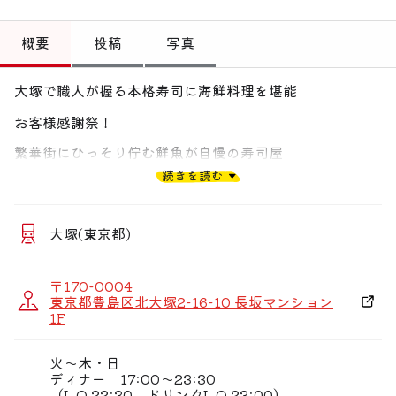
トップ
概要
投稿
写真
偏愛コミュニティ
大塚で職人が握る本格寿司に海鮮料理を堪能
投稿
お客様感謝祭！
偏愛記事
繁華街にひっそり佇む鮮魚が自慢の寿司屋
偏愛人
続きを読む
職人が握る旬魚の寿司や逸品料理をリーズナブルに愉しめ
ます♪
偏愛スポット
大塚(東京都)
◆寿司職人が握る本格寿司が自慢
〒170-0004
豊洲から直送される朝獲れたて新鮮魚介の大ぶりネタを
東京都豊島区北大塚2-16-10 長坂マンション
1F
職人の粋やおもてなしの心を込めて一貫一貫丁寧に握りま
す。
火〜木・日
ディナー 17:00〜23:30
（L.O.22:30、ドリンクL.O.23:00）