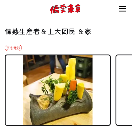
コンセプト
情熱生産者＆上大岡民 ＆家
使い方
京急電鉄
ログイン
会員登録
お知らせ