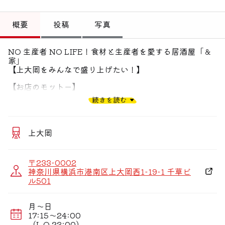
トップ
概要
投稿
写真
偏愛コミュニティ
NO 生産者 NO LIFE！食材と生産者を愛する居酒屋「＆
投稿
家」
【上大岡をみんなで盛り上げたい！】
偏愛記事
【お店のモットー】
偏愛人
地元神奈川を中心に全国の生産者さんと上大岡のお客様を
続きを読む
繋げたいという想いからできたお店
『見える仕入れ！伝わるこだわり』がコンセプト
偏愛スポット
【飲み放題付ご宴会】
上大岡
《贅沢極みコース》旬野菜や三崎鮪,国産和牛も堪能！
2.5H飲み放題付 11品 5,500円
《＆家おすすめコース》こだわり食材と人気商品を手軽に
〒233-0002
楽しむ！2H飲み放題付 8品 4,500円
神奈川県横浜市港南区上大岡西1-19-1 千草ビ
ル501
【空間】
スタッフ達の手造りでマンション一室丸ごと改装！
月〜日
17:15〜24:00
（L.O.23:00）