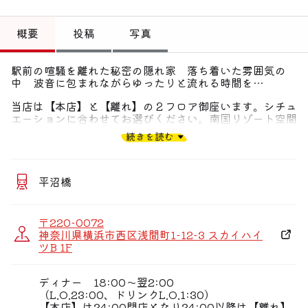
トップ
概要
投稿
写真
偏愛コミュニティ
駅前の喧騒を離れた秘密の隠れ家 落ち着いた雰囲気の
投稿
中 波音に包まれながらゆったりと流れる時間を…
偏愛記事
当店は【本店】と【離れ】の２フロア御座います。シチュ
エーションに合わせてお選びください。南国リゾート空間
偏愛人
でトロピカルカクテル片手に楽しい演出盛り沢山のお料理
続きを読む
をカジュアルに楽しむ【本店】ELALBAと本当に大切な
人の誕生日や記念日に革新的なコース料理を上質な落ち着
偏愛スポット
いた空間で味わう特別フロア【離れ】THE Lounge あな
たの好みはどっち？
平沼橋
〒220-0072
神奈川県横浜市西区浅間町1-12-3 スカイハイ
ツB 1F
ディナー 18:00〜翌2:00
（L.O.23:00、ドリンクL.O.1:30）
【本店】は24:00閉店となり24:00以降は【離れ】