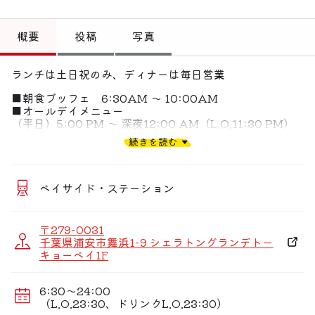
トップ
概要
投稿
写真
偏愛コミュニティ
投稿
ランチは土日祝のみ、ディナーは毎日営業
■朝食ブッフェ 6:30AM 〜 10:00AM
偏愛記事
■オールデイメニュー
（平日）5:00 PM 〜 深夜12:00 AM（L.O.11:30 PM）
偏愛人
（土日祝）11:00 AM 〜 深夜
続きを読む
12:00AM（L.O.11:30PM）
偏愛スポット
ベイサイド・ステーション
〒279-0031
千葉県浦安市舞浜1-9 シェラトングランデトー
キョーベイ1F
6:30〜24:00
（L.O.23:30、ドリンクL.O.23:30）