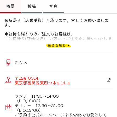
トップ
概要
投稿
写真
偏愛コミュニティ
お持帰り（店頭受取）も承ります。宜しくお願い致しま
す。
投稿
◆お持ち帰りのみご注文のお客様は、
偏愛記事
「お持帰り(店頭受取)」の方からご注文をお願いいたしま
す。
続きを読む
https://www.tablecheck.com/ja/shops/unagi-
偏愛人
uomasa/reserve?utm_source=google
偏愛スポット
四ツ木
〒124-0014
東京都葛飾区東四つ木4-14-4
ランチ 11:30〜14:00
（L.O.12:30）
ディナー 17:30〜21:00
（L.O.19:00）
ご予約は公式ホームページよりwebでお受けして