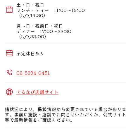
パーティー・ご宴会は４名様〜対応 15名より個室(室料
土・日・祝日
なし)最大７０名様位まで（立食時・全館貸切）
ランチ・ティー 11:00〜15:00
（L.O.14:30）
◆あたたかいおもてなし◆
アットホームな雰囲気作りをお店のスタッフが作っている
月〜日・祝前日・祝日
とても温かいお店です♪
ディナー 17:00〜22:30
（L.O.22:00）
不定休日あり
03-5394-0451
ぐるなび店舗サイト
諸状況により、掲載情報から変更されている場合がありま
す。事前に施設・店舗でお問合せいただくか、公式サイト
等で最新情報をご確認ください。