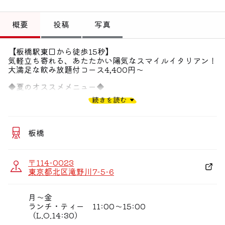
トップ
概要
投稿
写真
偏愛コミュニティ
【板橋駅東口から徒歩15秒】
投稿
気軽立ち寄れる、あたたかい陽気なスマイルイタリアン！
大満足な飲み放題付コース4,400円〜
偏愛記事
◆夏のオススメメニュー◆
偏愛人
メカジキの”コトレッタ” 自家製タルタルとトマトのソース
続きを読む
や、
夏野菜のカラブリア風ピッツァなど、夏の食材を使用した
偏愛スポット
本各イタリアンメニューがスタートしました♪
板橋
◆ウイルス対策で多人数触れる箇所の消毒、定期的な換気
を行なっております◆
〒114-0023
◆誕生日や特別な記念日にも！◆
東京都北区滝野川7-5-6
特製デザートプレートもご用意可！女子会、ママ会、宴会
にも！
月〜金
◆宴会予約承ります◆
ランチ・ティー 11:00〜15:00
超お得でボリュームたっぷりのコース料理をご用意してお
（L.O.14:30）
ります！！