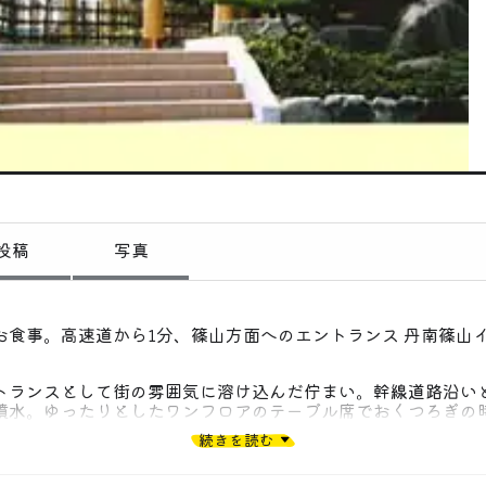
偏愛コミュニティ
投稿
偏愛記事
偏愛人
偏愛スポット
投稿
写真
お食事。高速道から1分、篠山方面へのエントランス 丹南篠山
トランスとして街の雰囲気に溶け込んだ佇まい。幹線道路沿い
噴水。ゆったりとしたワンフロアのテーブル席でおくつろぎの
続きを読む