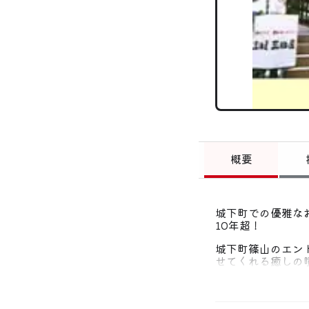
概要
城下町での優雅な
10年超！
城下町篠山のエン
せてくれる癒しの
します。