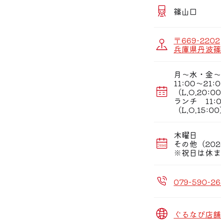
篠山口
〒669-2202
兵庫県丹波篠
月〜水・金〜
11:00〜21:
（L.O.20:0
ランチ 11:0
（L.O.15:0
木曜日
その他（202
※祝日は休ま
079-590-2
ぐるなび店舗