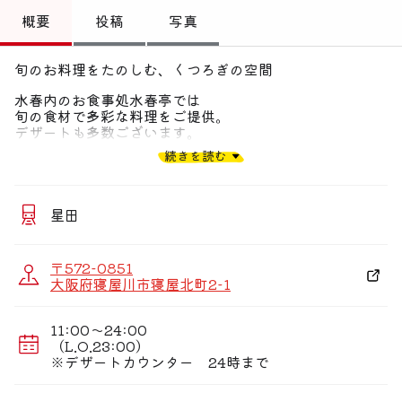
トップ
概要
投稿
写真
偏愛コミュニティ
旬のお料理をたのしむ、くつろぎの空間
投稿
水春内のお食事処水春亭では
旬の食材で多彩な料理をご提供。
偏愛記事
デザートも多数ございます。
宴会対応の大広間や、個室や貸し座敷も
続きを読む
ございますのでお気軽におたずねください。
偏愛人
偏愛スポット
星田
〒572-0851
大阪府寝屋川市寝屋北町2-1
11:00〜24:00
（L.O.23:00）
※デザートカウンター 24時まで