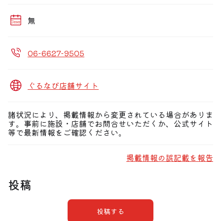
事など、
様々なシーンでご利用いただけます。
無
そんな選りすぐった美味しさを、
大阪の夜景が見渡せる特等席でぜひお楽しみください。
06-6627-9505
ぐるなび店舗サイト
諸状況により、掲載情報から変更されている場合がありま
す。事前に施設・店舗でお問合せいただくか、公式サイト
等で最新情報をご確認ください。
掲載情報の誤記載を報告
投稿
投稿する