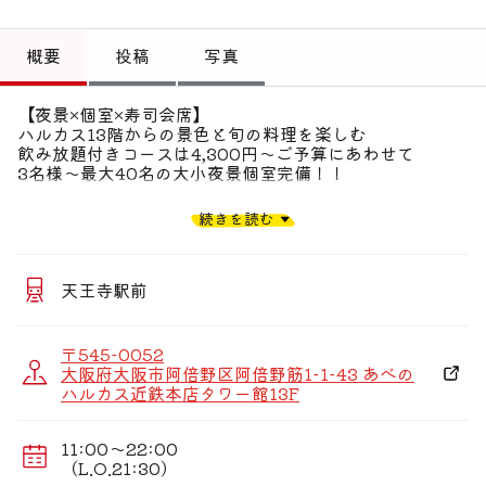
トップ
概要
投稿
写真
偏愛コミュニティ
投稿
【夜景×個室×寿司会席】
ハルカス13階からの景色と旬の料理を楽しむ
飲み放題付きコースは4,300円〜ご予算にあわせて
偏愛記事
3名様〜最大40名の大小夜景個室完備！！
偏愛人
あべのハルカス13階の好立地の本格寿司！！
続きを読む
オーナー自らが漁港を廻り、納得した商品のみを漁港直送
偏愛スポット
で買い付け！！
毎日届く新鮮魚介をリーズナブルにお楽しみいただけま
天王寺駅前
す。
全国から選りすぐった旬のネタを愉しめる寿司会席は、
〒545-0052
職人謹製の和食の一品も盛り込んだ、仁自慢のコースで
大阪府大阪市阿倍野区阿倍野筋1-1-43 あべの
3,080円〜
ハルカス近鉄本店タワー館13F
飲み放題付き4,730円〜ご予算に合わせてご用意していま
す。
11:00〜22:00
3名様〜団体様まで人数に合わせた大小夜景個室を完備★
（L.O.21:30）
個別盛りで提供しますので、各種ご会食・接待・慶事・法