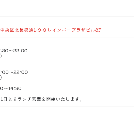
月以上育てられた未経産の雌牛を中心に厳選。
柔らかく、旨みがギュッと凝縮された上質な牛肉です。
感じてほしいため、お肉は厚めにカットし焼き上げております
、デート、ご観光、ご接待…あらゆるシーンに最適なコース。
しめるものなど、お好きなコースをお選びいただけます。
中央区北長狭通1-9-3 レインボープラザビル8F
前のカウンター席にてご用意。
や香り、調理過程を楽しめるのも鉄板焼ならでは。
30〜22:00
豊富なワインもお楽しみください。
0）
おきのお時間をお届けいたします。
00〜22:00
0）
0〜14:30
0）
7月1日よりランチ営業を開始いたします。