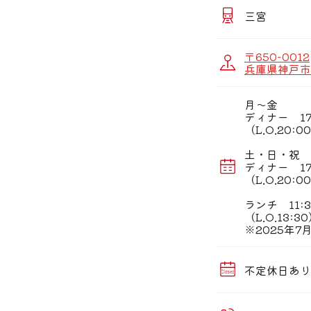
神戸牛は、30ヶ
細やかな霜降りで
三宮
より幸せな一口を
お誕生日や記念日
〒650-0012
新鮮な海の幸が楽
兵庫県神戸市
お席は鉄板が目の
ステーキを焼く音
月〜金
ディナー 17:
約80種類揃えた
（L.O.20:0
記憶に残るとって
土・日・祝
ディナー 17:
（L.O.20:0
ランチ 11:3
（L.O.13:3
※2025年
不定休日あり