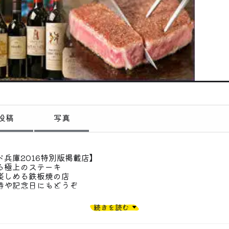
偏愛コミュニティ
投稿
偏愛記事
偏愛人
偏愛スポット
投稿
写真
兵庫2016特別版掲載店】
る極上のステーキ
楽しめる鉄板焼の店
待や記念日にもどうぞ
を極上のステーキに仕上げるシェフの技。
続きを読む
急神戸三宮駅より徒歩1分、抜群のアクセスも魅力です。