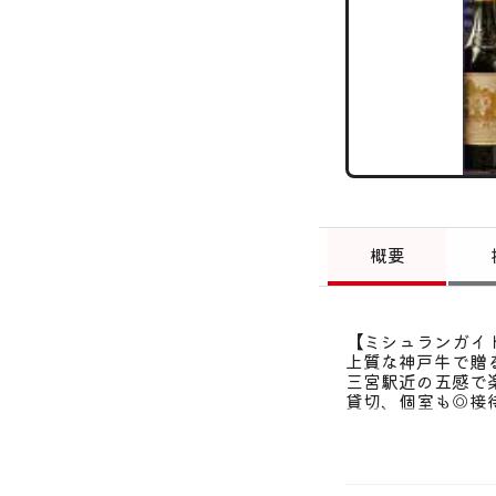
概要
【ミシュランガイド
上質な神戸牛で贈
三宮駅近の五感で
貸切、個室も◎接
厳選された神戸牛
ＪＲ三ノ宮駅、阪