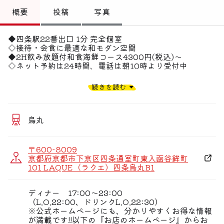
トップ
概要
投稿
写真
偏愛コミュニティ
◆四条駅22番出口 1分 完全個室
◇接待・会食に最適な和モダン空間
投稿
◆2H飲み放題付和食海鮮コース4300円(税込)〜
◇ネット予約は24時間、電話は朝10時より受付中
偏愛記事
【職人こだわりの海鮮和食と完全個室】
続きを読む
完全個室の和モダン空間で、接待・会食・大切な会合に最
偏愛人
適な居酒屋。
漁港から直接仕入れた鮮魚で手掛ける和食を味わえる2時
偏愛スポット
間飲み放題付コースを4,300円(税込)から提供。
烏丸
焼き・炙り・煮付け等、「海鮮居酒屋」の名にふさわしい
四季の海鮮和食が楽しめます。
落ち着いた空間と豊富な銘酒で、ビジネスシーンをスマー
〒600-8009
トに演出。
京都府京都市下京区四条通室町東入函谷鉾町
101 LAQUE（ラクエ）四条烏丸B1
【"おもてなし"の場に最適】
＜四季懐石コース＞魚介の天麩羅や特選お造り5種 6,300
円(税込)
ディナー 17:00〜23:00
上質な和食を揃えた懐石コース。接待や会食、懇親会等の
（L.O.22:00、ドリンクL.O.22:30）
大切なシーンに。
※公式ホームページにも、分かりやすくお得な情報
が満載です!!以下の『お店のホームページ』からお