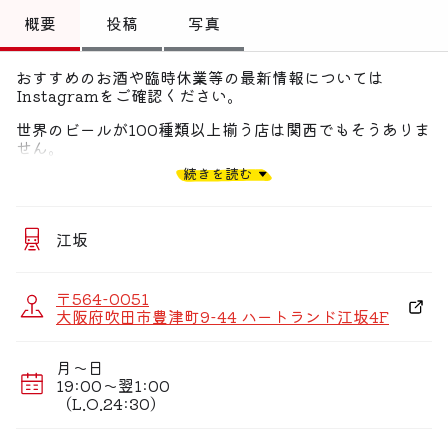
トップ
概要
投稿
写真
偏愛コミュニティ
おすすめのお酒や臨時休業等の最新情報については
Instagramをご確認ください。
投稿
世界のビールが100種類以上揃う店は関西でもそうありま
偏愛記事
せん。
ビール好きの方はもちろん「ビールは苦くてちょっと」と
続きを読む
いう方でもお楽しみ頂ける、味のバラエティ豊かな品揃
偏愛人
え。
もちろんカクテルやウイスキーもご用意。ノーチャージな
偏愛スポット
ので目一杯楽しんで下さい。
江坂
〒564-0051
大阪府吹田市豊津町9-44 ハートランド江坂4F
月〜日
19:00〜翌1:00
（L.O.24:30）