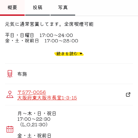
トップ
概要
投稿
写真
偏愛コミュニティ
元気に通常営業してます。全席喫煙可能
投稿
平日・日曜日 17:00〜24:00
金・土・祝前日 17:00〜28:00
偏愛記事
【元気に通常営業してます】
続きを読む
鶏鳥kitchenゆう布施本店の渾身の
偏愛人
焼鳥をお楽しみください！※全席喫煙可能
偏愛スポット
【営業時間】
布施
平日・日 17:00〜24:00(ラストドリンク23:30)
土日・祝前 17:00〜28:00(ラストドリンク27:30)
〒577-0056
アサヒスーパードライ込み単品飲み放題180分は
大阪府東大阪市長堂1-3-15
特別価格の980円！
◆【コース情報】
月〜木・日・祝日
鶏鳥kitchenゆう限定コース4500円⇒3500円、等6種
17:00〜22:30
類！
（L.O.21:30）
アサヒスーパードライ込み単品飲み放題も180分980円
金・土・祝前日