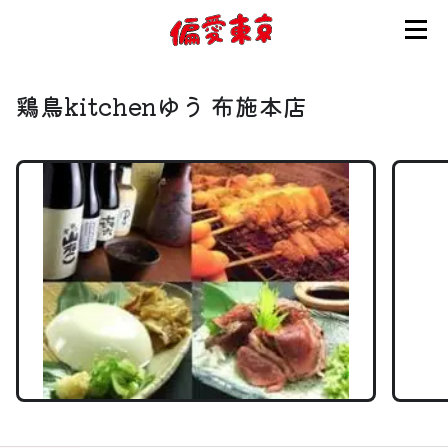
コンセプト
鶏鳥kitchenゆう 布施本店
使い方
ログイン
会員登録
お知らせ