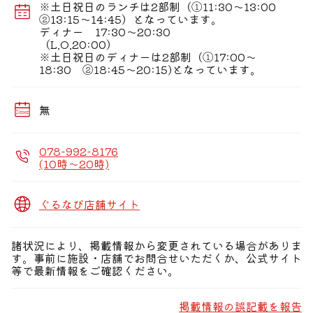
レディースデー、シニアデー、ハッピーアワー、三世代フ
※土日祝日のランチは2部制（①11:30〜13:00
ァミリーデーなど、見逃せないお得な特典を多数ご用意し
②13:15〜14:45）となっています。
ております。
ディナー 17:30〜20:30
（L.O.20:00）
【目の前で調理するライブキッチン】
※土日祝日のディナーは2部制（①17:00〜
熱々ステーキや天ぷら、握り寿司が登場！さらに旬の味覚
18:30 ②18:45〜20:15)となっています。
をテーマにした月替りの充実イベントももりだくさんで
す。
無
078-992-8176
(10時〜20時)
ぐるなび店舗サイト
諸状況により、掲載情報から変更されている場合がありま
す。事前に施設・店舗でお問合せいただくか、公式サイト
等で最新情報をご確認ください。
掲載情報の誤記載を報告