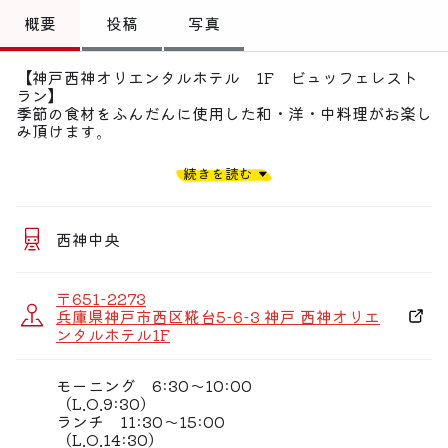
トップ
概要
投稿
写真
偏愛コミュニティ
【神戸西神オリエンタルホテル 1F ビュッフェレスト
ラン】
投稿
季節の食材をふんだんに使用した和・洋・中料理がお楽し
み頂けます。
偏愛記事
【バイキング】
続きを読む
ランチ大人3,380円、ディナー4,500円〜。お得な飲み放
偏愛人
題プラン（2,500円）やソフトドリンクバーもあり皆様で
楽しめます！
偏愛スポット
西神中央
【落ち着いた雰囲気】
自然光が差し込む明るく開放的な店内。広々としたテーブ
ル席は、ご家族の団らんやご会食など多彩なシーンでゆっ
〒651-2273
たりくつろげます。
兵庫県神戸市西区糀台5-6-3 神戸 西神オリエ
ンタルホテル1F
【出来立てが楽しめるバイキング】
和洋中の多彩な絶品メニューが勢揃い。温かいお料理など
出来立ての美味しさを心ゆくまでおかわりしていただけま
モーニング 6:30〜10:00
す。
（L.O.9:30）
ランチ 11:30〜15:00
【クーポンももりだくさん】
（L.O.14:30）