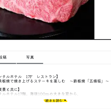
偏愛コミュニティ
投稿
偏愛記事
偏愛人
偏愛スポット
投稿
写真
ンタルホテル 17F レストラン】
鉄板焼で焼き上げるステーキを楽しむ 〜鉄板焼「五條坂」〜
夜景と共に】
ルホテル17階。海抜100ｍの大きな窓から、
は煌めく神戸の夜景をご一望いただけます。絶景と共に特別な
続きを読む