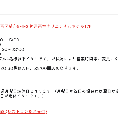
に誇る「神戸ビーフ」
戸牛を熟練シェフが目の前で丁寧に焼き上げます。鉄板の音や
の旨味をご堪能下さい。
西区糀台5-6-3 神戸西神オリエンタルホテル17F
内の新鮮な海鮮、旬野菜を味わう多彩なプランをご用意。
のお祝い、大切なご接待など、ビジネス・プライベートを問わ
0〜15:00
0）
30〜22:00
特製ハンバーグなど、お昼ならではのお得なメニューも大人気
0）
し込む店内で、女子会や気軽なご会食のひとときをお楽しみ下
ブル4名様以下となります。※状況により営業時間等が変更に
20:30最終入店、22:00閉店となります。
毎週月曜日定休日となります。(月曜日が祝日の場合には翌日が
日が定休となります。)
8159 (レストラン総合受付)