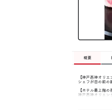
概要
【神戸西神オリエ
シェフが目の前の
【ホテル最上階の
神戸西神オリエンタ
昼は豊かな緑、夜
い。