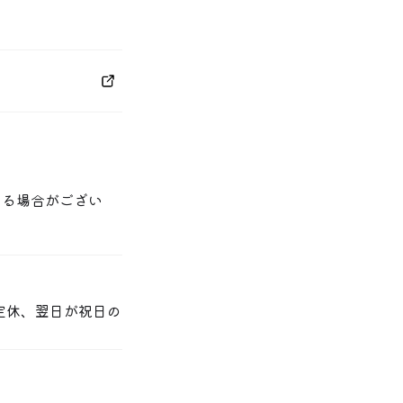
香りと共に、お口の
ずハレの日のご会食
。
さい。
なる場合がござい
定休、翌日が祝日の