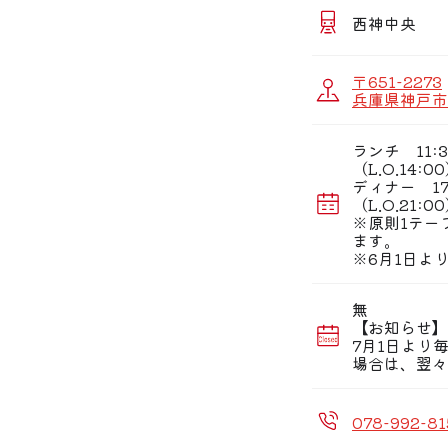
【神戸牛】
当店の看板は世界
西神中央
美しい霜降りの神
中でとろける極上
〒651-2273
【コース】
兵庫県神戸市
特選神戸牛や瀬戸
お誕生日や記念日
に最適です。
ランチ 11:3
（L.O.14:0
【ランチ】
ディナー 17:
平日限定ランチや
（L.O.21:0
明るい陽射しが差
※原則1テー
ます。
※6月1日より
無
【お知らせ】
7月1日より
場合は、翌々
078-992-