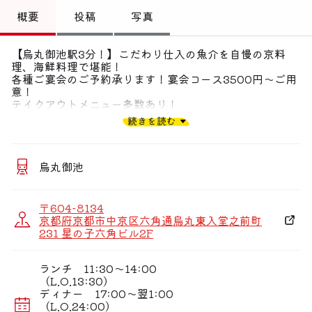
トップ
概要
投稿
写真
偏愛コミュニティ
【烏丸御池駅3分！】こだわり仕入の魚介を自慢の京料
理、海鮮料理で堪能！
投稿
各種ご宴会のご予約承ります！宴会コース3500円〜ご用
意！
偏愛記事
テイクアウトメニュー多数あり！
続きを読む
通常営業いたしております！
偏愛人
◆店内全席禁煙なのでご家族でのご利用も◎（店内に喫煙
偏愛スポット
ブースございます）
烏丸御池
〒604-8134
京都府京都市中京区六角通烏丸東入堂之前町
231 星の子六角ビル2F
ランチ 11:30〜14:00
（L.O.13:30）
ディナー 17:00〜翌1:00
（L.O.24:00）