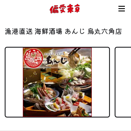
コンセプト
漁港直送 海鮮酒場 あんじ 烏丸六角店
使い方
ログイン
会員登録
お知らせ