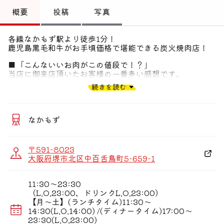
トップ
概要
投稿
写真
偏愛コミュニティ
各線なかもず駅より徒歩1分！
鹿児島黒毛和牛がお手頃価格で堪能できる炭火焼肉店！
投稿
■「こんないいお肉がこの値段で！？」
偏愛記事
当店に御来店頂いたお客様の一番多い感想です。
オーナーの旧友が肉卸業だから、いいものをお安くご提
続きを読む
供！
偏愛人
■宴会ご予約受付中！
偏愛スポット
ひびの亭おきがるコース…3,000円(税込3,300円)、飲み
なかもず
放題付 4,300円(税込4,730円)など三種類！
■食べ方にこだわり
〒591-8023
定番の「タレ」だけでなく、玉子やワサビで食べる本格焼
大阪府堺市北区中百舌鳥町5-659-1
肉は他では滅多に味わえない！
11:30〜23:30
（L.O.23:00、ドリンクL.O.23:00）
【月〜土】(ランチタイム)11:30〜
14:30(L.O.14:00) /(ディナータイム)17:00〜
23:30(L.O.23:00)