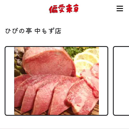
コンセプト
ひびの亭 中もず店
使い方
ログイン
会員登録
お知らせ