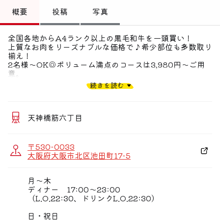
トップ
概要
投稿
写真
偏愛コミュニティ
全国各地からA4ランク以上の黒毛和牛を一頭買い！
上質なお肉をリーズナブルな価格で♪希少部位も多数取り
投稿
揃え！
2名様〜OK◎ボリューム満点のコースは3,980円〜ご用
偏愛記事
意。
続きを読む
＜新型コロナウイルス対策万全で営業中＞
偏愛人
店内換気、アルコールによる消毒実施、スタッフの健康管
理etc...
偏愛スポット
天神橋筋六丁目
■高品質×コスパ抜群な黒毛和牛
全国各地からA4ランク以上の黒毛和牛を一頭買い！
上質なお肉をリーズナブルな価格でお楽しみいただけま
〒530-0033
す。
大阪府大阪市北区池田町17-5
■2名様〜OK！各種ご宴会コース
ボリューム、質、コスパなどシーンに合わせて選べるコー
月〜木
スは全3種類！
ディナー 17:00〜23:00
プラス1,580円で2時間飲み放題の追加が可能です。
（L.O.22:30、ドリンクL.O.22:30）
■焼肉とも相性抜群なドリンク
日・祝日