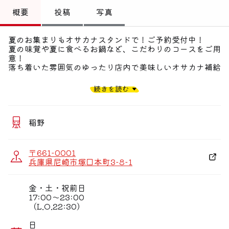
トップ
概要
投稿
写真
偏愛コミュニティ
夏のお集まりもオサカナスタンドで！ご予約受付中！
夏の味覚や夏に食べるお鍋など、こだわりのコースをご用
投稿
意！
落ち着いた雰囲気のゆったり店内で美味しいオサカナ補給
偏愛記事
－・－・－・－・－
続きを読む
偏愛人
お魚を中心としたいろいろなお料理をお届けするオサカナ
スタンド
偏愛スポット
稲野
旬のお魚をはじめとした鮮度抜群のお造りはもちろん、
魚介の美味しさを最大限に発揮するため創意工夫を凝らし
〒661-0001
た味付け、調理法でお届けするオサカナ料理が自慢です
兵庫県尼崎市塚口本町3-8-1
入り口を入ったらすぐに活魚を泳がす水槽がお出迎え！
金・土・祝前日
落ち着いた雰囲気の店内はテーブル席、カウンター、個室
17:00〜23:00
もありゆったりおくつろぎ頂けます
（L.O.22:30）
ちょっと飲みたい時、ご飯を食べたい時、気軽に寄れるス
日