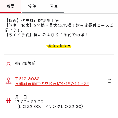
トップ
概要
投稿
写真
偏愛コミュニティ
【駅近】伏見桃山駅徒歩１分
【個室・お席】2名様〜最大48名様！飲み放題付コースご
投稿
ざいます。
【今すぐ予約】席のみもＯＫ♪予約でお得！
偏愛記事
新鮮！泳ぎ！活豊後サバ刺しが名物！
続きを読む
九州の繁盛店が関西にやってきた！
偏愛人
◆ご宴会・飲み放題/
偏愛スポット
ご当地定番コース7品【お料理のみ】3000円/【2H飲放
桃山御陵前
付】4000円(税込)
あご出汁しゃぶしゃぶコース7品【お料理のみ】3000円/
【2H飲放付】4000円(税込)
〒612-8083
国産牛のもつ鍋コース7品【お料理のみ】3500円/【2H飲
京都府京都市伏見区京町4-167-1 1〜2F
放付】4500円(税込)
国産牛のすき焼きコース8品【お料理のみ】4500円/
【2H飲放付】5500円(税込)
月〜日
17:00〜23:00
（L.O.22:00、ドリンクL.O.22:30）
【店内】
■テーブル個室や円卓など8名様〜団体様も。