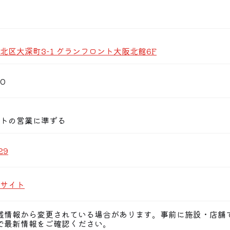
るアメリカのカジュアルな雰囲気に和の心をプラスした【和メ
北区大深町3-1 グランフロント大阪北館6F
30
トの営業に準ずる
29
サイト
載情報から変更されている場合があります。事前に施設・店舗
で最新情報をご確認ください。