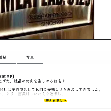
偏愛コミュニティ
投稿
偏愛記事
偏愛人
偏愛スポット
投稿
写真
北館６F】
上げた、絶品のお肉を楽しめるお店♪
した我社は焼肉屋としてお肉の美味しさを追及してきました。
い、より一層美味しいお肉を追求し、
を通して楽しいひと時をお過ごし頂こうという想いからMEAT L
続きを読む