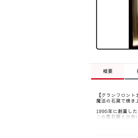
概要
【グランフロント
魔法の石窯で焼き
1995年に創業
この度石窯と出会
もっと沢山の人に食
生しました。