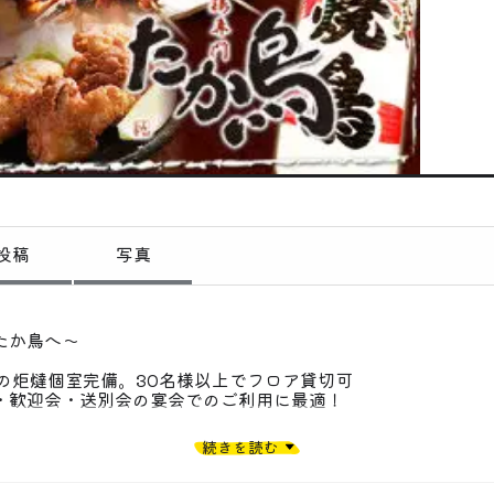
偏愛コミュニティ
投稿
偏愛記事
偏愛人
偏愛スポット
投稿
写真
たか鳥へ〜
での炬燵個室完備。30名様以上でフロア貸切可
・歓迎会・送別会の宴会でのご利用に最適！
続きを読む
長炭焼き鳥＆希少京地どり料理