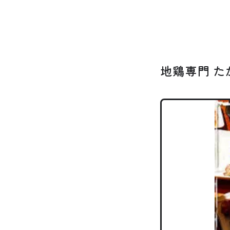
地鶏専門 た