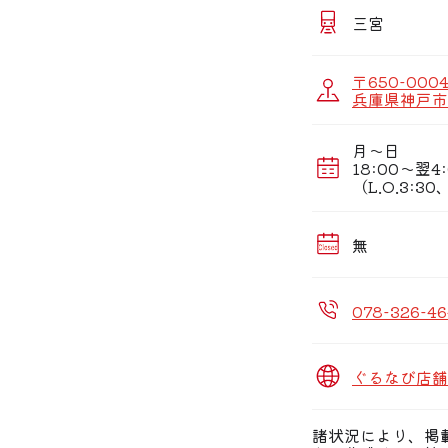
□■ご予約の際、ク
三宮
□■三宮のご宴会は
コース料理がクー
(※宴会特典は前
〒650-000
兵庫県神戸市
□■皆様に愛され
高品質の地鶏「京
しみ下さい。
月〜日
18:00〜翌4:
□■さまざまなご
（L.O.3:3
・個室で宴会・
・地下フロアで
無
□■三宮駅近で、朝
・深夜宴会や2次
※繁忙期は「お席
078-326-46
ぐるなび店舗
諸状況により、掲