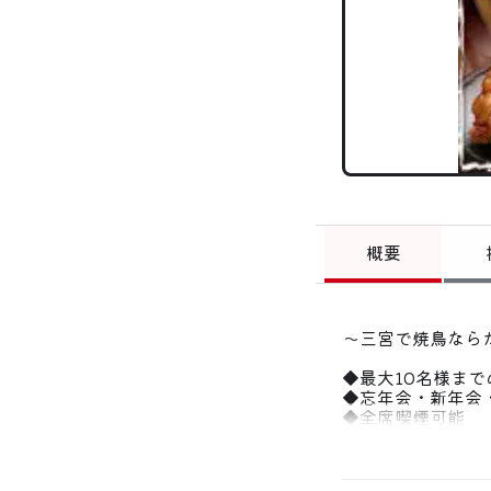
概要
〜三宮で焼鳥なら
◆最大10名様ま
◆忘年会・新年会
◆全席喫煙可能
◆神戸・三宮 備