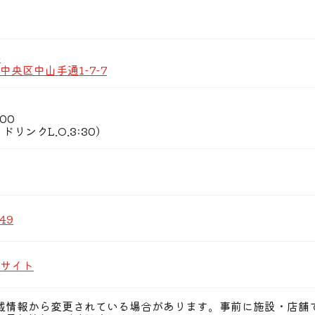
ーポン利用でお料理代金が最大”20％OFF”■□
たか鳥がお得!!■□
ポンご提示で500円OFF！10名以上ならさらにお得に！！
日までの要予約)
4
中央区中山手通1-7-7
続けている、たか鳥の「京地どり」■□
地どり」を備長炭でじっくり焼き上げた、ジューシーな地
00
用途にご利用いただけます■□
0、ドリンクL.O.3:30）
女子会！！コンパなどにも！！
大人数貸切の宴会も！！
5:00まで営業してます■□
会3次会にも!!個室のお問合わせもお気軽に！
2時間制」になります。ご了承くださいませ。
49
サイト
載情報から変更されている場合があります。事前に施設・店舗