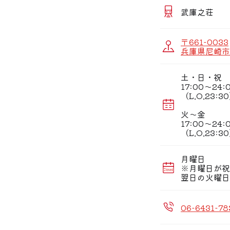
しました。
宴会は3種類のコー
武庫之荘
ご用意。ご来店を
〒661-0033
兵庫県尼崎市南
土・日・祝
17:00〜24:
（L.O.23:3
火〜金
17:00〜24:
（L.O.23:3
月曜日
※月曜日が祝
翌日の火曜日
06-6431-78