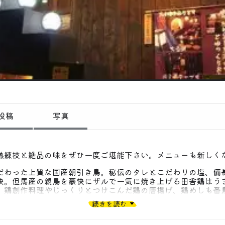
偏愛コミュニティ
投稿
偏愛記事
偏愛人
偏愛スポット
投稿
写真
熟練技と絶品の味をぜひ一度ご堪能下さい。メニューも新しく
だわった上質な国産朝引き鳥。秘伝のタレとこだわりの塩、備
訣。但馬産の親鳥を豪快にザルで一気に焼き上げる田舎鶏はう
。鶏創作料理やじっくりとつけこんだ鶏の唐揚げ、鶏めしも番
富です。
続きを読む
しを感じる落ち着いた雰囲気で楽しめ、ファミリーやカップル
むにはぴったり。明るくアットホームな接客も人気です。メニ