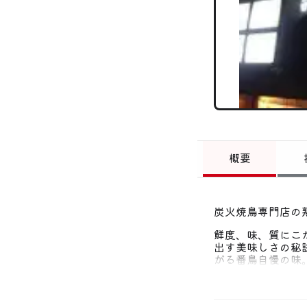
概要
炭火焼鳥専門店の
鮮度、味、質にこ
出す美味しさの秘
がる番鳥自慢の味
わりメニューも豊
店内は木の持つ癒
士でワイワイ楽し