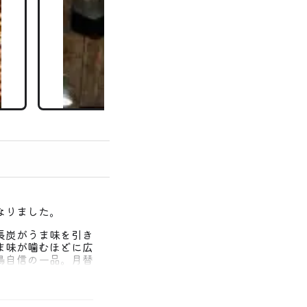
なりました。
長炭がうま味を引き
ま味が噛むほどに広
鳥自信の一品。月替
、仕事仲間、友達同
ューもリニューアル