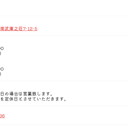
ス(焼き鳥コース・鶏鍋コース《11月〜3月》・二次会コース
お待ちしております。
武庫之荘7-12-5
00
0）
00
0）
日の場合は営業致します。
を定休日とさせていただきます。
36