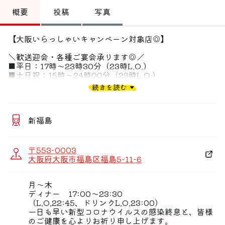
トップ
概要
投稿
写真
偏愛コミュニティ
【大阪いらっしゃいキャンペーン対象店◎】
投稿
＼歓送迎会・各種ご宴会承ります◎／
■平日：17時〜23時30分（23時L.O.）
偏愛記事
■土日祝：15時〜24時00分（23時L.O.）
続きを読む
《福島の隠れ家居酒屋で、日本酒がより楽しめる絶品お料
偏愛人
理を！》
偏愛スポット
■季節感じる「福島スイッチ」の単品＆コース料理
新福島
厳選した日本酒や、炭焼き料理、新鮮魚介などを日替りメ
ニューでお楽しみください！
〒553-0003
■個室あり◎
大阪府大阪市福島区福島5-11-6
2Ｆは2名様〜OKのゆったり個室をご用意。
カウンターはパネルも設置！お一人様もお気軽に
月〜木
■デリバリーも22時半まで展開中！
ディナー 17:00〜23:30
「海鮮マグロ食堂 家呑みスイッチ」で検索♪♪
（L.O.22:45、ドリンクL.O.23:00）
一日も早い新型コロナウイルスの感染終息と、皆様
のご健康を心よりお祈り申し上げます。