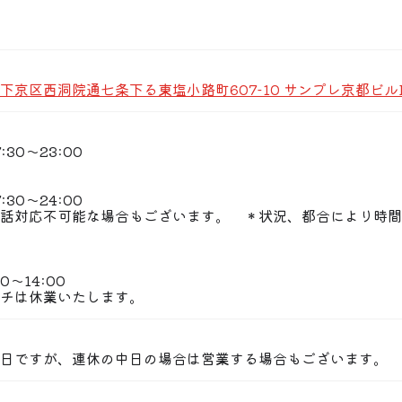
の人気の飲み放題付大皿コース6,500円♪
〜会席コースがお楽しみいただけます。
も楽しめます
せて順次仕入れた「日本酒・焼酎・ワイン」も
下京区西洞院通七条下る東塩小路町607-10 サンプレ京都ビルB
しむ大人の隠れ家
が落ち着く店内
やゆったり寛げる掘りごたつ席も
30〜23:00
半でご退席をお願いする場合がございます。
願い申し上げます。
30〜24:00
話対応不可能な場合もございます。 ＊状況、都合により時間
はお応えできない場合がございます。
0〜14:00
チは休業いたします。
日ですが、連休の中日の場合は営業する場合もございます。