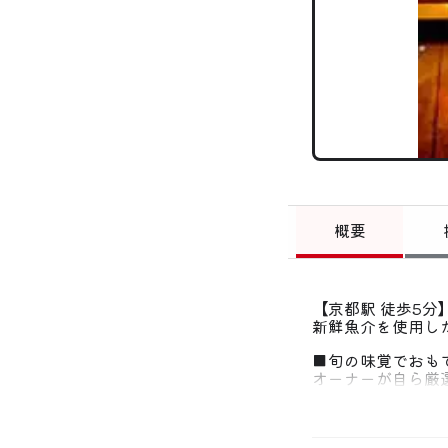
概要
【京都駅 徒歩5
新鮮魚介を使用し
■旬の味覚でおも
オーナーが自ら厳
四季に合わせて変
■各種コース（2