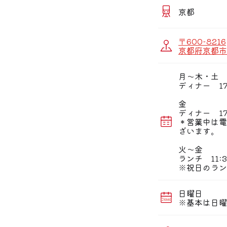
2名様〜ご利用可能
他にも4,500円
京都
■豊富なメニュー
珍しい季節の逸品
〒600-8216
季節や料理に合わ
京都府京都市
■カジュアルに楽
京都らしい和の趣
月〜木・土
隠れ家風ロフト席
ディナー 17:
※混雑時は2時間
金
ご協力よろしくお
ディナー 17:
＊営業中は電
※お席のご要望に
ざいます。
火〜金
ランチ 11:3
※祝日のラン
日曜日
※基本は日曜