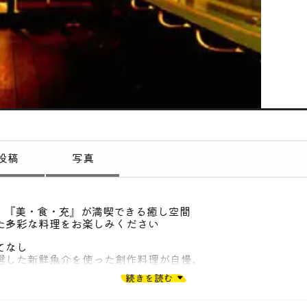
偏愛コミュニティ
投稿
偏愛記事
偏愛人
偏愛スポット
投稿
写真
分】『美・食・充』が満喫できる癒し空間
た多彩な料理をお楽しみください
てなし
選した新鮮魚介を使った創作料理が自慢。
わる料理で旬の味を心行くまでご堪能ください
続きを読む
名様〜）