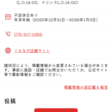
（L.O.14:00、ドリンクL.O.14:00）
その④ 選び抜かれた極上のホルモンだからこその旨味、
脂の甘さに悶絶！
不定休日あり
店内階段に貼られた「数々のボクシングチャンピオン」
年末年始（2025年12月31日〜2026年1月3日）
「オリンピック金メダリスト」「プロ野球選手」、皆様ご
存知の「有名俳優」などなど、多くの『超』有名人のサイ
ンや写真が並ぶのも思わず納得の人気店です。
078-917-0368
さぁ、「明石の高麗苑」へ集合！
ぐるなび店舗サイト
諸状況により、掲載情報から変更されている場合がありま
す。事前に施設・店舗でお問合せいただくか、公式サイト
等で最新情報をご確認ください。
掲載情報の誤記載を報告
投稿