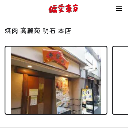
コンセプト
焼肉 高麗苑 明石 本店
使い方
ログイン
会員登録
お知らせ