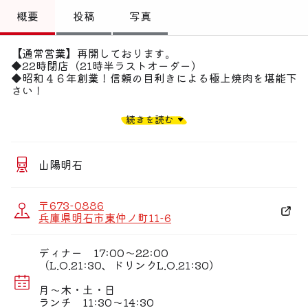
トップ
概要
投稿
写真
偏愛コミュニティ
【通常営業】再開しております。
◆22時閉店（21時半ラストオーダー）
投稿
◆昭和４６年創業！信頼の目利きによる極上焼肉を堪能下
さい！
偏愛記事
■□■□ 『路地裏の名店』高麗苑の人気の秘密
続きを読む
■□■□
偏愛人
高麗苑には遠方より来店されるお客様も多数いらっしゃい
偏愛スポット
ます。
山陽明石
その理由は・・・
その① 創業昭和４６年、確かな肉を見るマスターの目で
〒673-0886
厳選した黒毛和牛
兵庫県明石市東仲ノ町11-6
その肉の品質は、神戸のステーキレストランをも
凌駕！
ディナー 17:00〜22:00
その② 黒毛和牛の洗練された部分を使用し、超絶のサシ
（L.O.21:30、ドリンクL.O.21:30）
入りの肉はフワフワで、溶けちゃいます。
月〜木・土・日
その③ その最高級の霜降り和牛を驚きの価格で提供！
ランチ 11:30〜14:30