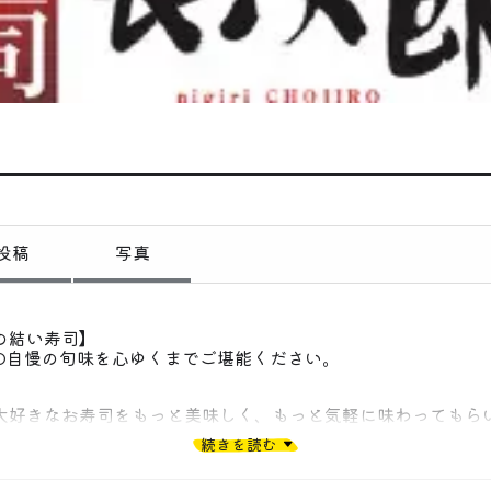
偏愛コミュニティ
投稿
偏愛記事
偏愛人
偏愛スポット
投稿
写真
の結い寿司】
RO自慢の旬味を心ゆくまでご堪能ください。
なお寿司をもっと美味しく、もっと気軽に味わってもら
ってにぎり長次郎・ＣＨＯＪＩＲＯは誕生しました。
続きを読む
ぜひ一度。