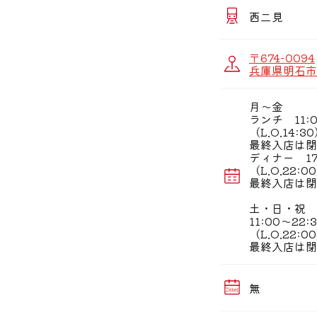
※当店のぐるな
ご来店時に満席
西二見
〒674-0094
兵庫県明石市二
月〜金
ランチ 11:0
（L.O.14:3
最終入店は閉
ディナー 17:
（L.O.22:0
最終入店は閉
土・日・祝
11:00〜22:
（L.O.22:0
最終入店は閉
無