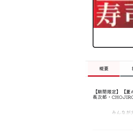
概要
【期間限定】【夏
長次郎・CHOJI
みんなが大好き
そんな想いを持
旨い時間へ、