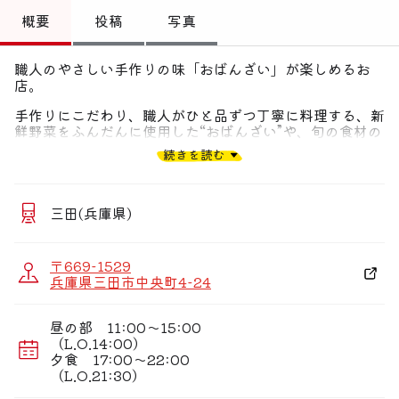
トップ
概要
投稿
写真
偏愛コミュニティ
職人のやさしい手作りの味「おばんざい」が楽しめるお
店。
投稿
手作りにこだわり、職人がひと品ずつ丁寧に料理する、新
偏愛記事
鮮野菜をふんだんに使用した“おばんざい”や、旬の食材の
美味しさを最大限に引き出した“おかず”は身体にもうれし
続きを読む
いものばかり。落ち着いた店内は、少人数での食事や大切
偏愛人
な時間での利用にぴったりです。
偏愛スポット
三田(兵庫県)
〒669-1529
兵庫県三田市中央町4-24
昼の部 11:00〜15:00
（L.O.14:00）
夕食 17:00〜22:00
（L.O.21:30）