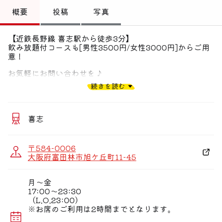
トップ
概要
投稿
写真
偏愛コミュニティ
【近鉄長野線 喜志駅から徒歩3分】
飲み放題付コースも[男性3500円/女性3000円]からご用
投稿
意！
偏愛記事
お気軽にお問い合わせを♪
299円均一の焼鳥居酒屋です!!
続きを読む
一品料理からドリンクまで豊富な種類をご用意しました♪
偏愛人
お席はボックス席からお座敷まで完備しています！最大
50名での宴会も可能！
偏愛スポット
コースは3種類ご用意しています。
喜志
当日でも予約OK◎なので仕事帰りにもお気軽にお越しく
ださい♪
また、ちょっと贅沢なプレミアムメニューもご用意！少し
〒584-0006
贅沢に楽しみたい、、、
大阪府富田林市旭ケ丘町11-45
そんな時にぴったりなメニューも!!
月〜金
17:00〜23:30
（L.O.23:00）
※お席のご利用は2時間までとなります。