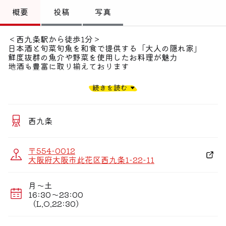
トップ
概要
投稿
写真
偏愛コミュニティ
＜西九条駅から徒歩1分＞
日本酒と旬菜旬魚を和食で提供する「大人の隠れ家」
投稿
鮮度抜群の魚介や野菜を使用したお料理が魅力
地酒も豊富に取り揃えております
偏愛記事
★西九条の地に創業22年。旬の味覚をふんだんに使った
続きを読む
手作りの酒菜と
偏愛人
厳選された美酒が自慢の店です。定番和食から創作料理ま
で
偏愛スポット
店主の温かい人柄が滲み出るような一品一品が、訪れる人
西九条
の心を和ませます。
★朝5:30〜始まる 中央卸売市場での仕入れ
〒554-0012
大将の熟練の目利きによる厳選された食材を楽しむことが
大阪府大阪市此花区西九条1-22-11
できます。
★全席喫煙可！禁煙席なし
月〜土
16:30〜23:00
★心温まるサービスでお客様の満足度を常に追求しており
（L.O.22:30）
ます。
お土産の手配、その他あらゆるご要望にお応えします。