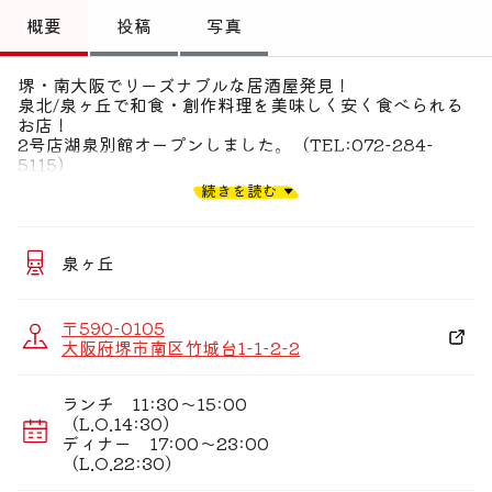
トップ
概要
投稿
写真
偏愛コミュニティ
堺・南大阪でリーズナブルな居酒屋発見！
泉北/泉ヶ丘で和食・創作料理を美味しく安く食べられる
投稿
お店！
2号店湖泉別館オープンしました。（TEL:072-284-
偏愛記事
5115）
続きを読む
落ち着いた店内にジャズピアノ音楽が流れ
偏愛人
お昼はお膳料理が12品目！！
夜は一品・お鍋・創作料理の数々…！
偏愛スポット
日々変わるおすすめ料理が大好評。
泉ヶ丘
隠岐の島から直送の魚貝類とぷりぷりの岩牡蠣が絶品。
〜湖泉から秋の便りをいち早くお届け〜
〒590-0105
秋野菜の天婦羅・さんまのお造り・土瓶蒸し・せんぽうし
大阪府堺市南区竹城台1-1-2-2
牡蠣など・・
一番人気は“これから秋にかけて旬を迎える岩牡蠣のお造
り、岩牡蠣みぞれポン酢、岩牡蠣オリーブ焼きです。
ランチ 11:30〜15:00
（L.O.14:30）
秋の香りをぜひご堪能くださいませ♪
ディナー 17:00〜23:00
（L.O.22:30）