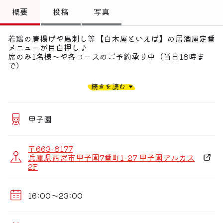
トップ
概要
投稿
写真
偏愛コミュニティ
若鶏の唐揚げや馬刺し等【白木屋といえば】の居酒屋定番
メニューが目白押し♪
投稿
席のみ1名様〜や各コースのご予約承り中（当日18時ま
で）
偏愛記事
人気のハイボールやさっぱり美味しいレモンサワーも種類
続きを読む
豊富
偏愛人
ご家族でのお食事から少人数飲み会、会社帰りの一杯ま
で！
偏愛スポット
甲子園
■お食事会などに！2時間飲み放題付きコース
・刺身3種盛り合せと明太子もつ鍋のバラエティーコース
【8品】4,000円
〒663-8177
・刺身4種盛り合せと近江牛の陶板焼の満喫コース【8
兵庫県西宮市甲子園7番町1-27 甲子園アルカス
品】5,000円
2F
【おすすめ料理】
・肉料理
16:00〜23:00
熱々！牛ハラミステーキ・自家製若鶏の唐揚げ・馬刺しな
ど
・自慢の逸品