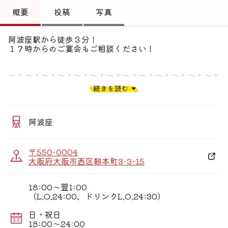
トップ
概要
投稿
写真
偏愛コミュニティ
阿波座駅から徒歩３分！
１７時からのご宴会もご相談ください！
投稿
偏愛記事
〜・〜・〜・〜・〜・〜・〜・〜・〜・〜・〜・〜・〜・
〜・〜・〜・〜・〜・〜・〜・
続きを読む
偏愛人
すべての料理に創意工夫を心がけ
独自の料理と、温もりのあるおもてなしで
偏愛スポット
お客様の心に残る料理屋です。
阿波座
※季節のおすすめ・日替わりの料理も多数取り揃えて
おります。
〒550-0004
大阪府大阪市西区靱本町3-3-15
※その他、お値段・ご要望に応じて対応可能です。
お気軽にご相談ください。
18:00〜翌1:00
（L.O.24:00、ドリンクL.O.24:30）
日・祝日
18:00〜24:00