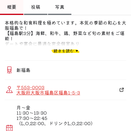
トップ
概要
投稿
写真
偏愛コミュニティ
本格的な和食料理を極めています。本気の季節の和心を大
阪福島で！
投稿
【福島駅3分】海鮮、和牛、鶏、野菜など旬の素材をご堪
能！
偏愛記事
デートや宴会に最適な完全個室あり
続きを読む
◆個室を完備しております。デートや接待/会席など各種
偏愛人
宴会に♪
お部屋（完全個室） 11名様・6名様・5名様・4名様ま
偏愛スポット
で可能！
新福島
（お料理の作るところがライブで楽しめますよ）カウンタ
ー席と2名様テーブルがおすすめ◎
〒553-0003
◆気さくな店主と何気ない会話は、我が家のような雰囲気
大阪府大阪市福島区福島1-5-3
♪
◆店主がお気に入りの地酒・焼酎・梅酒
月〜金
お料理を楽しんで頂きたいので美味しいお酒やお料理に
11:30〜13:30
合うお酒選びをしています♪
17:30〜22:45
（L.O.22:00、ドリンクL.O.22:00）
◆〜『心(こころ)』お料理で味わう四季〜