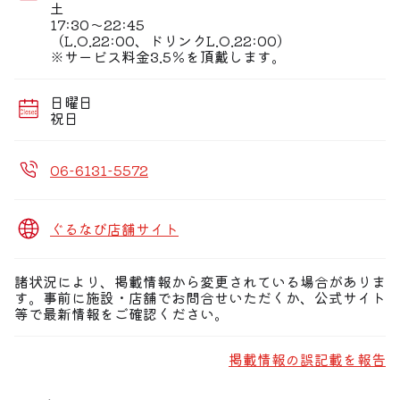
魚介を中心に、和牛、鶏、野菜などその時々の美味しい
土
ものをご提供♪
17:30〜22:45
味わい方はお客様次第。たっぷり旬の味覚を楽しめま
（L.O.22:00、ドリンクL.O.22:00）
す！
※サービス料金3.5％を頂戴します。
日本酒とお魚の美味しさを堪能してください。。。
日曜日
祝日
06-6131-5572
ぐるなび店舗サイト
諸状況により、掲載情報から変更されている場合がありま
す。事前に施設・店舗でお問合せいただくか、公式サイト
等で最新情報をご確認ください。
掲載情報の誤記載を報告