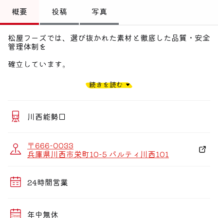
トップ
概要
投稿
写真
偏愛コミュニティ
松屋フーズでは、選び抜かれた素材と徹底した品質・安全
管理体制を
投稿
確立しています。
偏愛記事
身近なプライス、安全、そしておいしさ。
続きを読む
偏愛人
松屋では定番の牛めし、カレーから、各種焼肉定食、
偏愛スポット
ハンバーグや期間限定メニューなどもラインアップ。
川西能勢口
また、朝定食や多彩なサイドメニューも充実させながら、
〒666-0033
お客様の健康で豊かな食生活を応援しています。
兵庫県川西市栄町10-5 パルティ川西101
24時間営業
年中無休