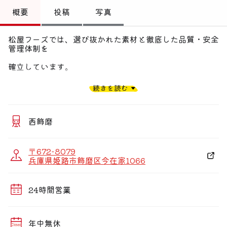
トップ
概要
投稿
写真
偏愛コミュニティ
松屋フーズでは、選び抜かれた素材と徹底した品質・安全
管理体制を
投稿
確立しています。
偏愛記事
身近なプライス、安全、そしておいしさ。
続きを読む
偏愛人
松屋では定番の牛めし、カレーから、各種焼肉定食、
偏愛スポット
ハンバーグや期間限定メニューなどもラインアップ。
西飾磨
また、朝定食や多彩なサイドメニューも充実させながら、
〒672-8079
お客様の健康で豊かな食生活を応援しています。
兵庫県姫路市飾磨区今在家1066
24時間営業
年中無休