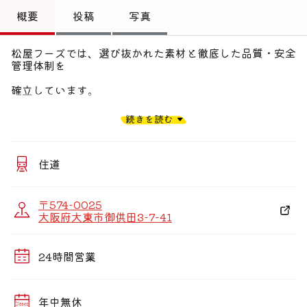
トップ
概要
投稿
写真
偏愛コミュニティ
松屋フーズでは、選び抜かれた素材と徹底した品質・安全
管理体制を
投稿
確立しています。
偏愛記事
身近なプライス、安全、そしておいしさ。
続きを読む
偏愛人
松屋では定番の牛めし、カレーから、各種焼肉定食、
偏愛スポット
ハンバーグや期間限定メニューなどもラインアップ。
住道
また、朝定食や多彩なサイドメニューも充実させながら、
〒574-0025
お客様の健康で豊かな食生活を応援しています。
大阪府大東市御供田3-7-41
24時間営業
年中無休