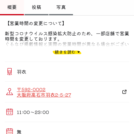
トップ
概要
投稿
写真
偏愛コミュニティ
【営業時間の変更について】
投稿
新型コロナウイルス感染拡大防止のため、一部店舗で営業
時間を変更しております。
偏愛記事
ぐるなび掲載情報と実際の営業時間が異なる場合がござい
ます。
続きを読む
お客様にはご不便をおかけいたしますが、何卒ご理解のほ
偏愛人
どよろしくお願い申し上げます。
偏愛スポット
各店舗の営業時間の詳細は、サイゼリヤのホームページを
羽衣
ご確認くださいませ。
〒592-0002
大阪府高石市羽衣2-5-27
11:00〜23:00
無