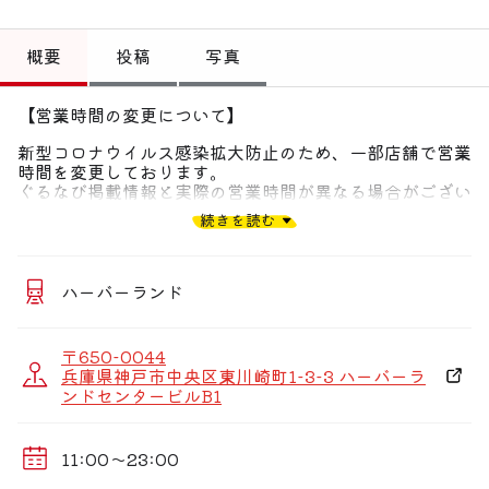
トップ
概要
投稿
写真
偏愛コミュニティ
投稿
【営業時間の変更について】
新型コロナウイルス感染拡大防止のため、一部店舗で営業
偏愛記事
時間を変更しております。
ぐるなび掲載情報と実際の営業時間が異なる場合がござい
偏愛人
ます。
続きを読む
お客様にはご不便をおかけいたしますが、何卒ご理解のほ
どよろしくお願い申し上げます。
偏愛スポット
各店舗の営業時間の詳細は、サイゼリヤのホームページを
ハーバーランド
ご確認くださいませ。
〒650-0044
兵庫県神戸市中央区東川崎町1-3-3 ハーバーラ
ンドセンタービルB1
11:00〜23:00