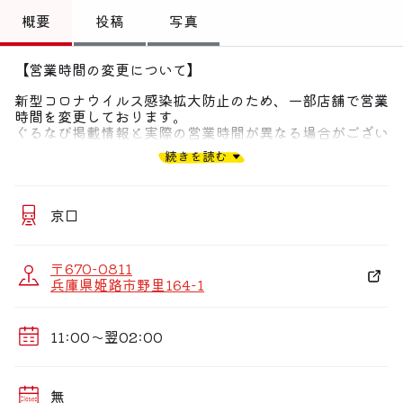
トップ
概要
投稿
写真
偏愛コミュニティ
【営業時間の変更について】
投稿
新型コロナウイルス感染拡大防止のため、一部店舗で営業
時間を変更しております。
偏愛記事
ぐるなび掲載情報と実際の営業時間が異なる場合がござい
ます。
続きを読む
お客様にはご不便をおかけいたしますが、何卒ご理解のほ
偏愛人
どよろしくお願い申し上げます。
偏愛スポット
各店舗の営業時間の詳細は、サイゼリヤのホームページを
京口
ご確認くださいませ。
〒670-0811
兵庫県姫路市野里164-1
11:00〜翌02:00
無