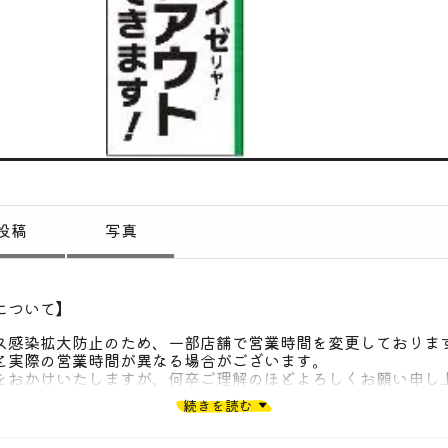
偏愛コミュニティ
投稿
偏愛記事
偏愛人
偏愛スポット
投稿
写真
について】
ス感染拡大防止のため、一部店舗で営業時間を変更しておりま
と実際の営業時間が異なる場合がございます。
をおかけいたしますが、何卒ご理解のほどよろしくお願い申し
続きを読む
の詳細は、サイゼリヤのホームページをご確認くださいませ。