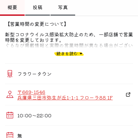
トップ
概要
投稿
写真
偏愛コミュニティ
【営業時間の変更について】
投稿
新型コロナウイルス感染拡大防止のため、一部店舗で営業
時間を変更しております。
偏愛記事
ぐるなび掲載情報と実際の営業時間が異なる場合がござい
ます。
続きを読む
お客様にはご不便をおかけいたしますが、何卒ご理解のほ
偏愛人
どよろしくお願い申し上げます。
偏愛スポット
各店舗の営業時間の詳細は、サイゼリヤのホームページを
フラワータウン
ご確認くださいませ。
〒669-1546
兵庫県三田市弥生が丘1-1-1 フローラ88 1F
10:00〜22:00
無