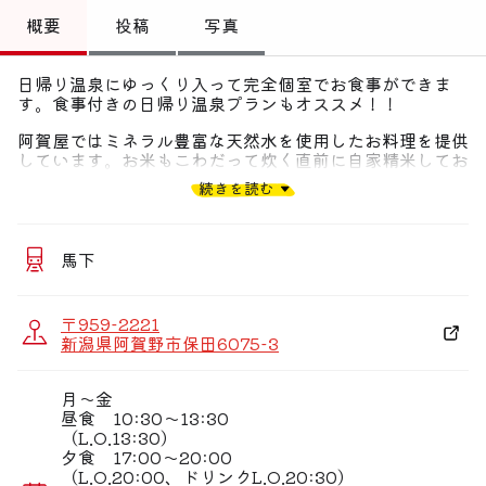
トップ
概要
投稿
写真
偏愛コミュニティ
日帰り温泉にゆっくり入って完全個室でお食事ができま
す。食事付きの日帰り温泉プランもオススメ！！
投稿
阿賀屋ではミネラル豊富な天然水を使用したお料理を提供
偏愛記事
しています。お米もこわだって炊く直前に自家精米してお
り大変好評です。
続きを読む
偏愛人
地元の阿賀野姫牛を使った定食や自社養殖しているゆたか
らサーモンのお料理など、こだわりの料理をご堪能くださ
偏愛スポット
い。
馬下
〒959-2221
新潟県阿賀野市保田6075-3
月〜金
昼食 10:30〜13:30
（L.O.13:30）
夕食 17:00〜20:00
（L.O.20:00、ドリンクL.O.20:30）