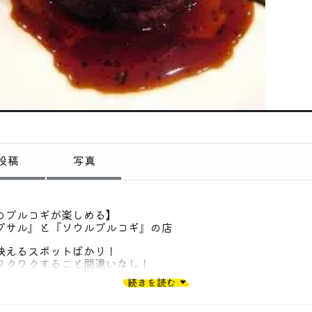
偏愛コミュニティ
投稿
偏愛記事
偏愛人
偏愛スポット
投稿
写真
のプルコギが楽しめる】
プサル』と『ソウルプルコギ』の店
映えるスポットばかり！
ワクワクすること間違いなし！
気もまさに韓国気分！
続きを読む